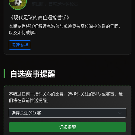
前国脚，首席足球评论员
《现代足球的高位逼抢哲学》
本期专栏将详细解读克洛普与瓜迪奥拉高位逼抢体系的异同，
以及如何破解...
阅读专栏
自选赛事提醒
不错过任何一场你关心的比赛。选择你关注的球队或赛事，我
们将在赛前推送提醒。
订阅提醒