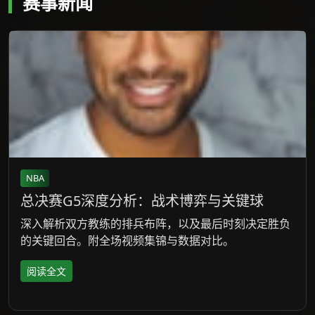
赛事新闻
NBA
总决赛G5深度分析：战术博弈与关键球
深入解析双方教练的排兵布阵，以及最后时刻决定胜负
的关键回合。附全场视频集锦与数据对比。
阅读全文