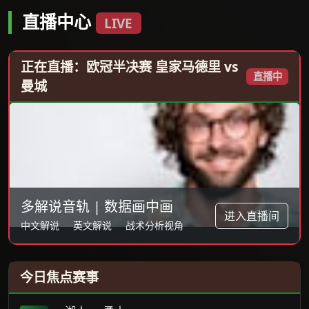
直播中心
LIVE
正在直播：欧冠半决赛 皇家马德里 vs
直播中
曼城
多解说音轨 | 数据画中画
进入直播间
中文解说
英文解说
战术分析视角
今日焦点赛事