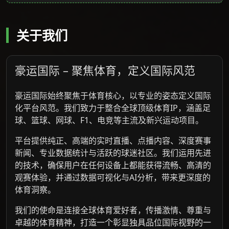
关于我们
豪运国际 – 聚焦体育，定义国际风范
豪运国际始终聚焦于体育核心，以专业的姿态定义国际
化平台风范。我们致力于整合全球顶级体育IP，涵盖足
球、篮球、网球、F1、电竞等主流及新兴运动项目。
平台提供纯正、高端的实时直播、点播内容、深度赛事
新闻、专业数据统计与活跃的球迷社区。我们运用先进
的技术，确保用户在任何设备上都能获得流畅、高清的
观赛体验，并通过数据可视化与AI分析，带来更深度的
体育洞察。
我们的使命是连接全球体育爱好者，传播激情、尊重与
卓越的体育精神，打造一个彰显独具品位国际视野的一