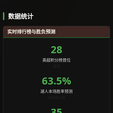
数据统计
实时排行榜与胜负预测
28
英超积分榜首位
曼城
63.5%
湖人本场胜率预测
AI模型计算
35