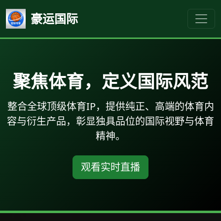
豪运国际
聚焦体育，定义国际风范
整合全球顶级体育IP，提供纯正、高端的体育内
容与衍生产品，彰显独具品位的国际视野与体育
精神。
观看实时直播