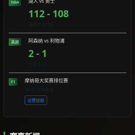
湖人 vs 勇士
NBA
112 - 108
第四节 08:32
阿森纳 vs 利物浦
英超
2 - 1
下半场 63'
摩纳哥大奖赛排位赛
F1
20:00 开始直播
设置提醒