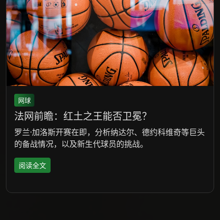
网球
法网前瞻：红土之王能否卫冕？
罗兰·加洛斯开赛在即，分析纳达尔、德约科维奇等巨头
的备战情况，以及新生代球员的挑战。
阅读全文